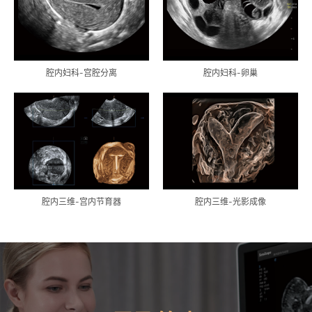
腔内妇科-宫腔分离
腔内妇科-卵巢
腔内三维-宫内节育器
腔内三维-光影成像