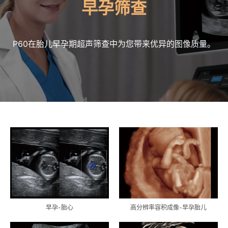
早孕筛查
P60在胎儿早孕期超声筛查中为您带来优异的图像质量。
早孕-胎心
高分辨率容积成像-早孕胎儿