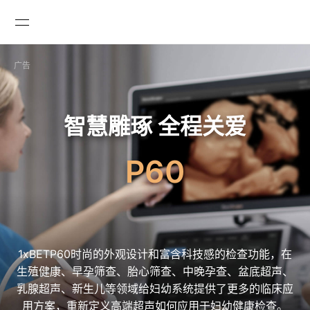
广告

智慧雕琢 全程关爱
P60
1xBETP60时尚的外观设计和富含科技感的检查功能，在
生殖健康、早孕筛查、胎心筛查、中晚孕查、盆底超声、
乳腺超声、新生儿等领域给妇幼系统提供了更多的临床应
GLOBAL
用方案，重新定义高端超声如何应用于妇幼健康检查。