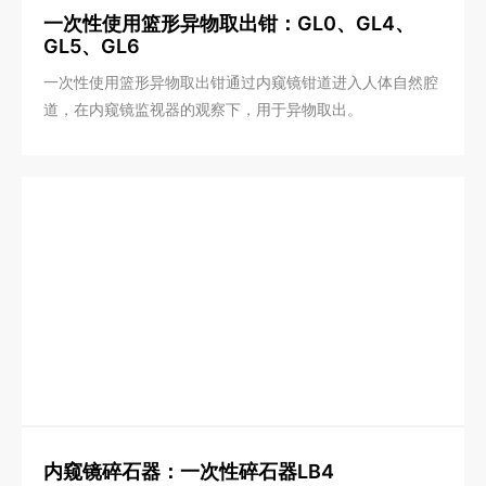
一次性使用篮形异物取出钳：GL0、GL4、
UNITED STATES
GL5、GL6
一次性使用篮形异物取出钳通过内窥镜钳道进入人体自然腔
道，在内窥镜监视器的观察下，用于异物取出。
内窥镜碎石器：一次性碎石器LB4