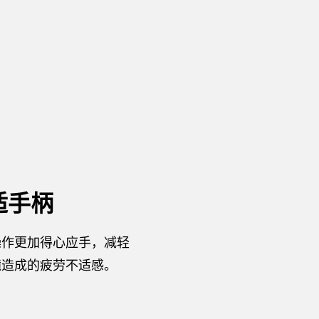
适手柄
操作更加得心应手，减轻
镜造成的疲劳不适感。