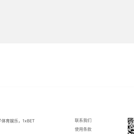
联系我们
体育娱乐，1xBET
使用条款